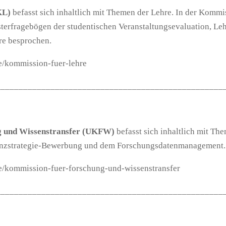
KL)
befasst sich inhaltlich mit Themen der Lehre. In der Kom
erfragebögen der studentischen Veranstaltungsevaluation, Leh
re besprochen.
de/kommission-fuer-lehre
__________________________________________________
g und Wissenstransfer (UKFW)
befasst sich inhaltlich mit Th
lenzstrategie-Bewerbung und dem Forschungsdatenmanagement.
de/kommission-fuer-forschung-und-wissenstransfer
__________________________________________________