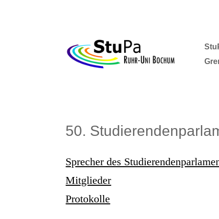
Stu
Gre
50. Studierendenparlam
Sprecher des Studierendenparlame
Mitglieder
Protokolle