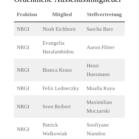
Fraktion
Mitglied
Stellvertretung
NRGI
Noah Eichhorn
Sascha Barz
Evangelia
NRGI
Aaron Flöter
Haralambidou
Henri
NRGI
Bianca Kraus
Huesmann
NRGI
Felix Ledneczky
Mualla Kaya
Maximilian
NRGI
Sven Reibert
Moczarski
Patrick
Soufiyane
NRGI
Walkowiak
Niandou