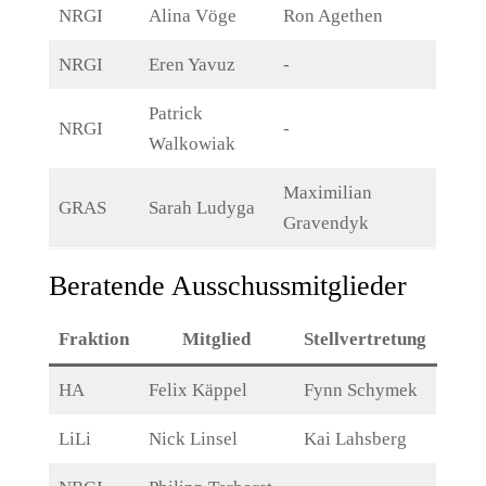
NRGI
Alina Vöge
Ron Agethen
NRGI
Eren Yavuz
-
Patrick
NRGI
-
Walkowiak
Maximilian
GRAS
Sarah Ludyga
Gravendyk
Beratende Ausschussmitglieder
Fraktion
Mitglied
Stellvertretung
HA
Felix Käppel
Fynn Schymek
LiLi
Nick Linsel
Kai Lahsberg