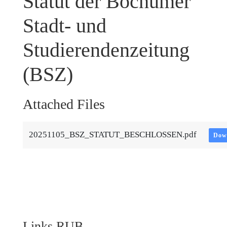
Statut der Bochumer
Stadt- und
Studierendenzeitung
(BSZ)
Attached Files
20251105_BSZ_STATUT_BESCHLOSSEN.pdf
Dow
Links RUB