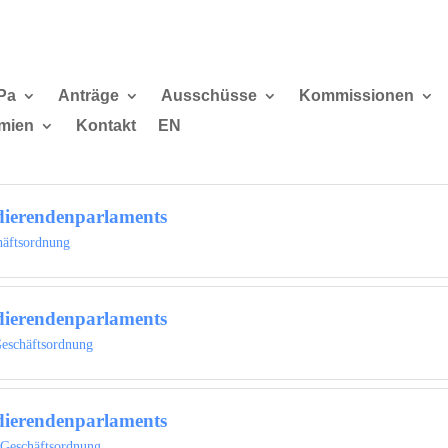
Pa
Anträge
Ausschüsse
Kommissionen
mien
Kontakt
EN
dierendenparlaments
häftsordnung
dierendenparlaments
eschäftsordnung
dierendenparlaments
Geschäftsordnung